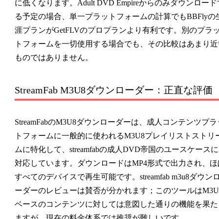
に低くなります。Adult DVD Empireからのみダウンロード
る予定の場合、単一プラットフォームの計算でもBBFlyの
涯プランがGetFLVのプロプランより有利です。別のプラ
トフォームを一切使用する場合でも、その比較はあまり近
ものではありません。
StreamFab M3U8ダウンローダー：正直な評価
StreamFabのM3U8ダウンローダーは、成人コンテンツプラ
トフォームに一般的に使われるM3U8プレイリストストリ
ムに特化して、streamfabの成人DVD帝国のユースケースに
対応しています。ダウンロードはMP4形式で出力され、ほ
すべてのデバイスで再生可能です。streamfab m3u8ダウン
ーダーのレビューは賛否が分かれます；このツールはM3U
ベースのコンテンツに対しては意図した通りの機能を果た
ますが、現在の料金体系では推奨が難しいです。