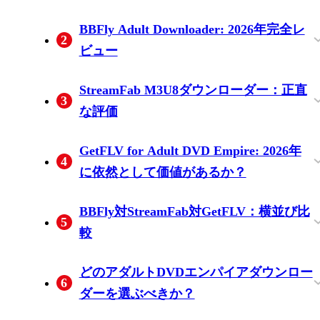
シーンプレビュー対フル動画: どのような
なぜネイティブダウンロードはスクリー
BBFly Adult Downloader: 2026年完全レ
2
ものが利用可能？
ン録画に勝るのか
ビュー
ステップバイステップ: BBFlyで成人DVD
無料トライアル: 支払う前に3本のフル動
3デバイス用のライフタイムプラン: ベス
StreamFab M3U8ダウンローダー：正直
3
エンパイアをダウンロードする方法
画
トバリューの解説
な評価
StreamFabの強み（および弱点）
GetFLV for Adult DVD Empire: 2026年
4
に依然として価値があるか？
GetFLVの価格と機能のギャップ：正当化
BBFly対StreamFab対GetFLV：横並び比
5
されるのか？
較
価格の透明性：プラットフォームに対す
プラットフォームのカバー範囲：60以上
どのアダルトDVDエンパイアダウンロー
6
る追加料金なし
のサイト vs 単一目的のツール
ダーを選ぶべきか？