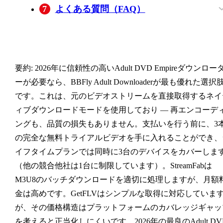
個人的な法的バックアップ：選択に影響
7
よくある質問（FAQ）
を与える理由
BBFlyでアダルトDVDエンパイアの動画
アダルトDVDエンパイアの動画を個人利
BBFlyは、アダルトDVDエンパイアに対
GetFLVはなぜ、サポートプラットフォー
を無料でダウンロードできますか？
用のためにダウンロードすることは合法
してWindowsとMacの両方で動作します
ムが少ないにもかかわらずBBFlyよりも
ですか？
か？
額なのか?
要約:
2026年に信頼性の高いAdult DVD Empireダウンロー
ーが必要なら、BBFly Adult Downloaderが最も優れた選択
です。これは、元のビデオストリームを直接取得するネイ
ィブダウンロードモードを使用しており — 再エンコーデ
ングも、品質の損失もありません。支払いを行う前に、3
の完全な無料トライアルビデオを手に入れることができ、
イフタイムプランでは同時に3台のデバイスをカバーしま
（他の競合他社は1台に制限しています）。StreamFabは
M3U8のバッチダウンロードを適切に処理しますが、月額
金は高めです。GetFLVはシンプルな取得に対応していま
が、その価格構造はプラットフォームのカバレッジギャッ
を考えると正当化しにくいです。2026年の最良のAdult DV