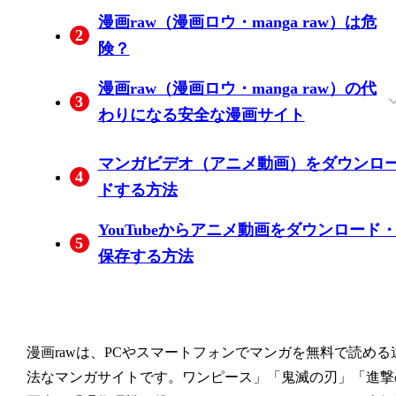
漫画raw（漫画ロウ・manga raw）は危
2
険？
漫画raw（漫画ロウ・manga raw）の代
3
わりになる安全な漫画サイト
無料漫画3000作品以上が配信してる「ま
5,000冊以上の無料漫画を読める
U-NEXT
FOD
マンガビデオ（アニメ動画）をダウンロ
4
んが王国」
「eBookJapan」
ドする方法
YouTubeからアニメ動画をダウンロード
5
保存する方法
漫画rawは、PCやスマートフォンでマンガを無料で読める
法なマンガサイトです。ワンピース」「鬼滅の刃」「進撃