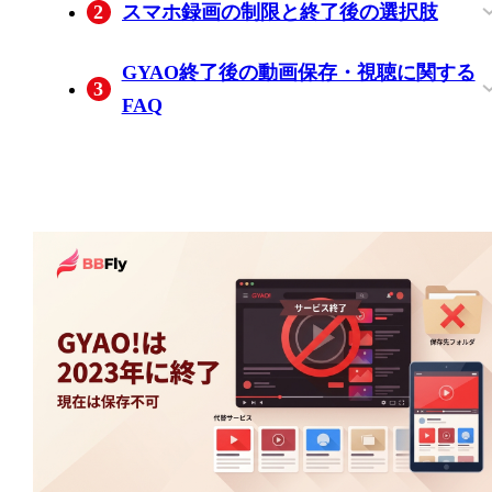
2
スマホ録画の制限と終了後の選択肢
黒画面や音声のみになる理由
GYAO終了後の動画保存・視聴に関する
3
FAQ
以前保存したGYAOの動画は今も再生で
GYAOの復活や正式な後継サービスは発
画面録画した動画をSNSへ投稿してもよ
登録なしで無料視聴できるGYAOの代替
きますか？
表されていますか？
いですか？
サービスはありますか？