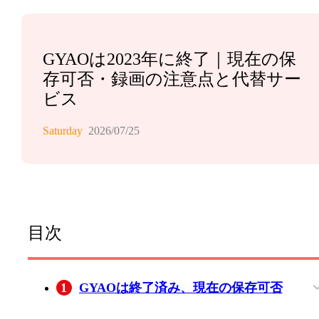
GYAOは2023年に終了｜現在の保
存可否・録画の注意点と代替サー
ビス
Saturday
2026/07/25
目次
1
GYAOは終了済み、現在の保存可否
BBFlyの旧GYAO手順と現在の位置づけ
録画ソフトの旧手順と現在の限界
ブラウザ拡張機能の旧手順と現在の限界