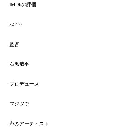
IMDbの評価
8.5/10
監督
石黒恭平
プロデュース
フジツウ
声のアーティスト