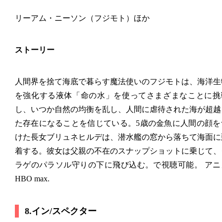
リーアム・ニーソン（フジモト）ほか
ストーリー
人間界を捨て海底で暮らす魔法使いのフジモトは、海洋生
を強化する液体「命の水」を使ってさまざまなことに挑
し、いつか自然の均衡を乱し、人間に虐待された海が超越
た存在になることを信じている。5歳の金魚に人間の顔を
けた長女ブリュネヒルデは、潜水艦の窓から落ちて海面に
着する。彼女は父親の不在のスナップショットに乗じて、
ラゲのパラソル守りの下に飛び込む。で視聴可能。 
アニ
HBO max.
8.イン/スペクター