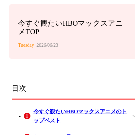
今すぐ観たいHBOマックスアニ
メTOP
Tuesday
2026/06/23
目次
今すぐ観たいHBOマックスアニメのト
1
ップベスト
1.千と千尋の神隠し
2.2.イレイズド
3.3.デスノート
4.四月は君の嘘
5.魔女の宅急便
6.シュヴァルツェスマーケン
7.ポニョ
8.イン/スペクター
9.進撃の巨人
10.ア・サイレント・ヴォイス