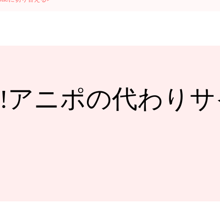
閉鎖!アニポの代わり