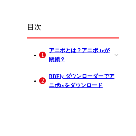
目次
アニポとは？アニポ tvが
1
閉鎖？
アニポtvとは？
アニポtvは閉鎖？
アニポtv（アニメNew）の
アニポtv（アニメNew）の
BBFly ダウンローダーでア
2
特徴
使い方
ニポtvをダウンロード