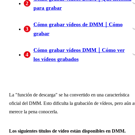
2
para grabar
¡Instalemos el software y empecemos a grabar!
Cómo grabar vídeos de DMM｜Cómo
3
grabar
Instalar el BBFly DMM Downloader
Empezar a grabar
¿Qué hacer si no puedes descargar un vídeo?
La versión de prueba gratuita tiene un límite en
Cómo grabar vídeos DMM｜Cómo ver
4
el número de grabaciones
los vídeos grabados
Cómo ver vídeos grabados
Cómo poner los vídeos grabados en tu
smartphone o tableta
La "función de descarga" se ha convertido en una característica
oficial del DMM. Esto dificulta la grabación de vídeos, pero aún a
merece la pena conocerla.
Los siguientes títulos de vídeo están disponibles en DMM.