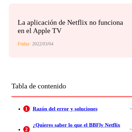
La aplicación de Netflix no funciona
en el Apple TV
Friday
2022/03/04
Tabla de contenido
1
Razón del error y soluciones
Comprobación cruzada de los servicios de
Cierre de sesión y vuelva a iniciar sesión en su
Salir de todos los dispositivos - ¿La aplicación
Forzar el cierre de la Netflix App
Las actualizaciones pueden ser una pesadilla
Instalar de nuevo la Netflix App
El problema está en tu Apple TV
¿Quieres saber lo que el BBFly Netflix
2
Netflix
cuenta de Netflix
de Netflix en el Apple TV sigue sin funcionar?