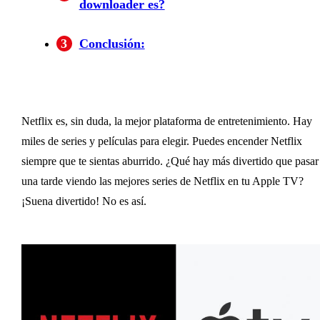
downloader es?
BBFly NetflixDownloader -
¿Quieres saber cómo descargar películas con
Preguntas frecuentes:
3
Conclusión:
BBFly Netflix Downloader?
Netflix es, sin duda, la mejor plataforma de entretenimiento. Hay 
miles de series y películas para elegir. Puedes encender Netflix 
siempre que te sientas aburrido. ¿Qué hay más divertido que pasar 
una tarde viendo las mejores series de Netflix en tu Apple TV? 
¡Suena divertido! No es así.