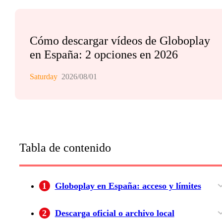
Cómo descargar vídeos de Globoplay
en España: 2 opciones en 2026
Saturday
2026/08/01
Tabla de contenido
1
Globoplay en España: acceso y límites
Catálogo, cuenta y pago desde España
Cuándo funciona la descarga oficial
2
Descarga oficial o archivo local