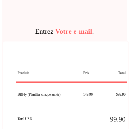
Entrez
Votre e-mail
.
Produit
Prix
Total
BBFly (Planifier chaque année)
149.90
$99.90
99.90
Total USD