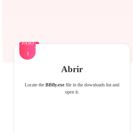
PASO
1
Abrir
Locate the
BBfly.exe
file in the downloads list and
open it.